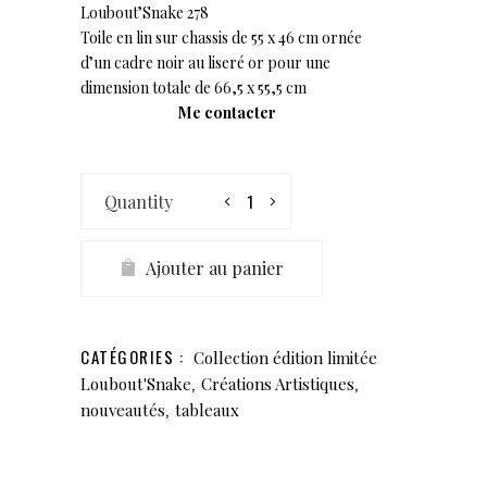
Loubout’Snake 278
Toile en lin sur chassis de 55 x 46 cm ornée
d’un cadre noir au liseré or pour une
dimension totale de 66,5 x 55,5 cm
Me contacter
Collection
en
édition
limitée
Ajouter au panier
Loubout'Snake
278
quantity
CATÉGORIES :
Collection édition limitée
,
,
Loubout'Snake
Créations Artistiques
,
nouveautés
tableaux