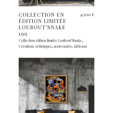
Ajouter au panier
COLLECTION EN
4.500
€
ÉDITION LIMITÉE
LOUBOUT’SNAKE
199
Collection édition limitée Loubout'Snake
,
Créations Artistiques
,
nouveautés
,
tableaux