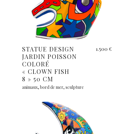
Ajouter au panier
STATUE DESIGN
1.500
€
JARDIN POISSON
COLORÉ
« CLOWN FISH
8 » 50 CM
animaux
,
bord de mer
,
sculpture