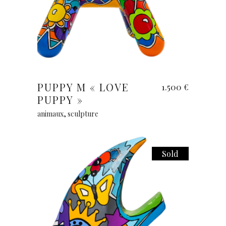
Lire la suite
PUPPY M « LOVE
1.500
€
PUPPY »
animaux
,
sculpture
Sold