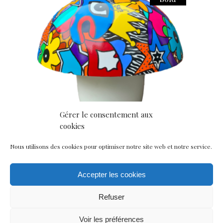
Gérer le consentement aux
Lire la suite
cookies
LAMPE
Nous utilisons des cookies pour optimiser notre site web et notre service.
CHAMPIGNON À
POSER MORETY
Accepter les cookies
lampe
Refuser
Voir les préférences