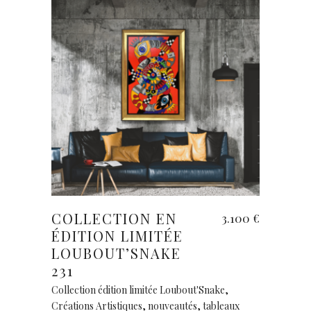
Ajouter au panier
COLLECTION EN
3.100
€
ÉDITION LIMITÉE
LOUBOUT’SNAKE
231
Collection édition limitée Loubout'Snake
,
Créations Artistiques
,
nouveautés
,
tableaux