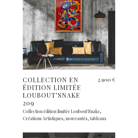
Ajouter au panier
COLLECTION EN
2.900
€
ÉDITION LIMITÉE
LOUBOUT’SNAKE
209
Collection édition limitée Loubout'Snake
,
Créations Artistiques
,
nouveautés
,
tableaux